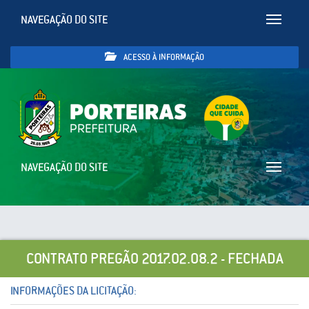
NAVEGAÇÃO DO SITE
Toggle
navigatio
ACESSO À INFORMAÇÃO
NAVEGAÇÃO DO SITE
Toggle
navigatio
CONTRATO PREGÃO 2017.02.08.2 - FECHADA
INFORMAÇÕES DA LICITAÇÃO: