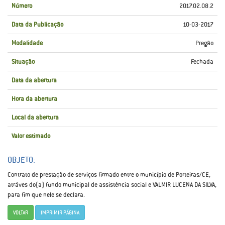
Número
2017.02.08.2
Data da Publicação
10-03-2017
Modalidade
Pregão
Situação
Fechada
Data da abertura
Hora da abertura
Local da abertura
Valor estimado
OBJETO:
Contrato de prestação de serviços firmado entre o município de Porteiras/CE,
atráves do(a) fundo municipal de assistência social e VALMIR LUCENA DA SILVA,
para fim que nele se declara.
VOLTAR
IMPRIMIR PÁGINA