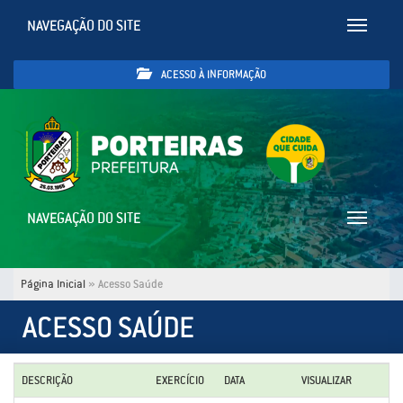
NAVEGAÇÃO DO SITE
Toggle
navigatio
ACESSO À INFORMAÇÃO
NAVEGAÇÃO DO SITE
Toggle
navigatio
Página Inicial
»
Acesso Saúde
ACESSO SAÚDE
DESCRIÇÃO
EXERCÍCIO
DATA
VISUALIZAR