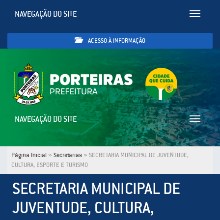
NAVEGAÇÃO DO SITE
Toggle
navigatio
ACESSO À INFORMAÇÃO
NAVEGAÇÃO DO SITE
Toggle
navigatio
Página Inicial
»
Secretarias
»
SECRETARIA MUNICIPAL DE JUVENTUDE,
CULTURA, ESPORTE E TURISMO
SECRETARIA MUNICIPAL DE
JUVENTUDE, CULTURA,