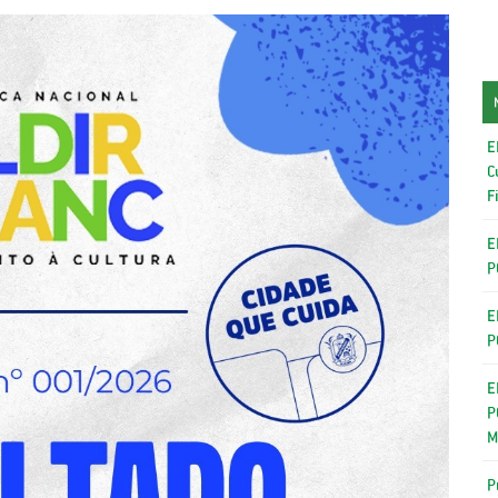
E
C
F
E
P
E
P
E
P
M
P