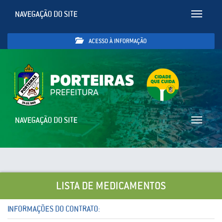
NAVEGAÇÃO DO SITE
Toggle
navigatio
ACESSO À INFORMAÇÃO
NAVEGAÇÃO DO SITE
Toggle
navigatio
LISTA DE MEDICAMENTOS
INFORMAÇÕES DO CONTRATO: