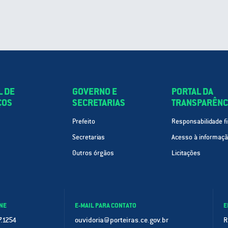
L DE
GOVERNO E
PORTAL DA
ÇOS
SECRETARIAS
TRANSPARÊNC
Prefeito
Responsabilidade fi
Secretarias
Acesso à informaç
Outros órgãos
Licitações
NE
E-MAIL PARA CONTATO
E
.1254
ouvidoria@porteiras.ce.gov.br
R