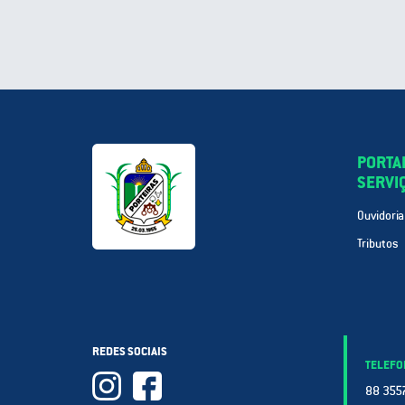
PORTA
SERVI
Ouvidoria
Tributos
REDES SOCIAIS
TELEFO
88 3557