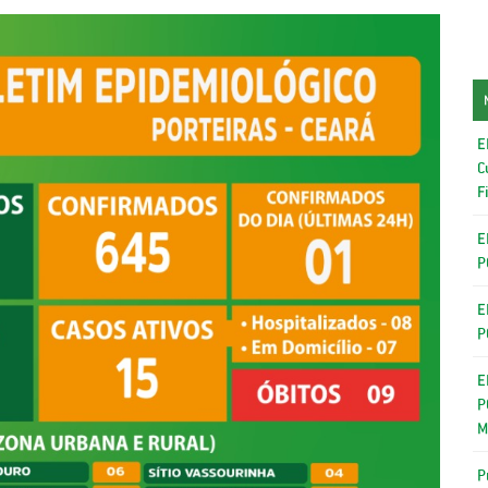
E
C
F
E
P
E
P
E
P
M
P