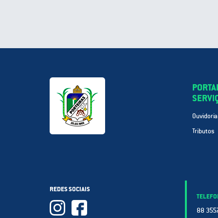
PORTA
SERVI
Ouvidoria
Tributos
REDES SOCIAIS
TELEFO
88 3557