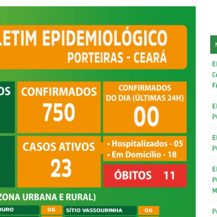
E
C
F
E
P
E
P
E
P
M
P