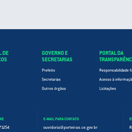
L DE
GOVERNO E
PORTAL DA
ÇOS
SECRETARIAS
TRANSPARÊNC
Prefeito
Responsabilidade fi
Secretarias
Acesso à informaç
Outros órgãos
Licitações
NE
E-MAIL PARA CONTATO
E
.1254
ouvidoria@porteiras.ce.gov.br
R