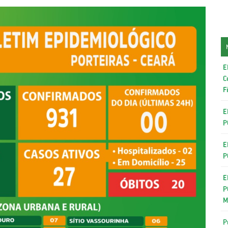
E
C
F
E
P
E
P
E
P
M
P