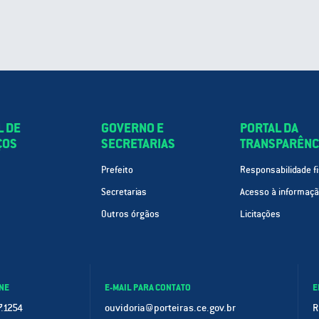
L DE
GOVERNO E
PORTAL DA
ÇOS
SECRETARIAS
TRANSPARÊNC
Prefeito
Responsabilidade fi
Secretarias
Acesso à informaç
Outros órgãos
Licitações
NE
E-MAIL PARA CONTATO
E
.1254
ouvidoria@porteiras.ce.gov.br
R