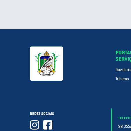
PORTA
SERVI
Ouvidoria
Tributos
REDES SOCIAIS
TELEFO
88 3557