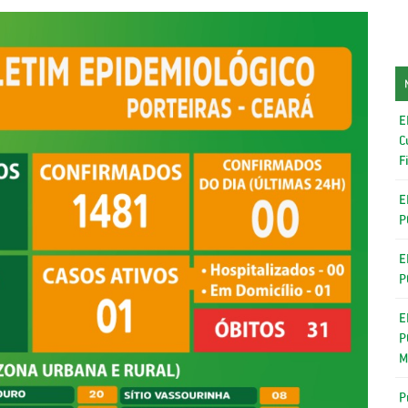
E
C
F
E
P
E
P
E
P
M
P