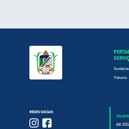
PORTA
SERVI
Ouvidoria
Tributos
REDES SOCIAIS
TELEFO
88 3557