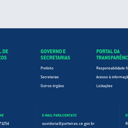
L DE
GOVERNO E
PORTAL DA
ÇOS
SECRETARIAS
TRANSPARÊNC
Prefeito
Responsabilidade fi
Secretarias
Acesso à informaç
Outros órgãos
Licitações
NE
E-MAIL PARA CONTATO
E
.1254
ouvidoria@porteiras.ce.gov.br
R