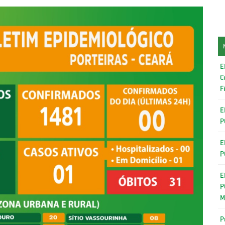
E
C
F
E
P
E
P
E
P
M
P