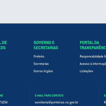
L DE
GOVERNO E
PORTAL DA
ÇOS
SECRETARIAS
TRANSPARÊNC
Prefeito
Responsabilidade fi
Secretarias
Acesso à informaç
Outros órgãos
Licitações
NE
E-MAIL PARA CONTATO
E
.1254
ouvidoria@porteiras.ce.gov.br
R