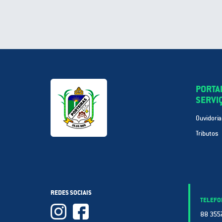
PORTA
SERVI
Ouvidoria
Tributos
REDES SOCIAIS
TELEFO
88 3557