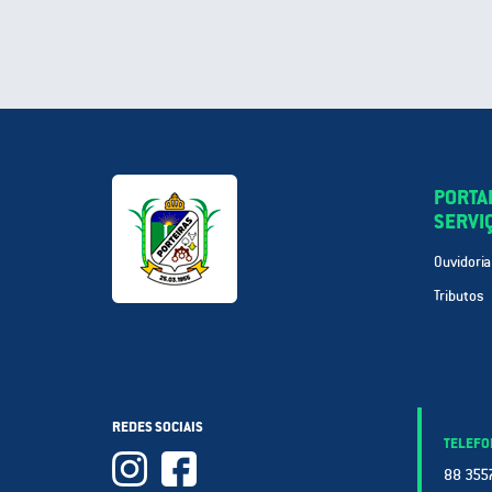
PORTA
SERVI
Ouvidoria
Tributos
REDES SOCIAIS
TELEFO
88 3557