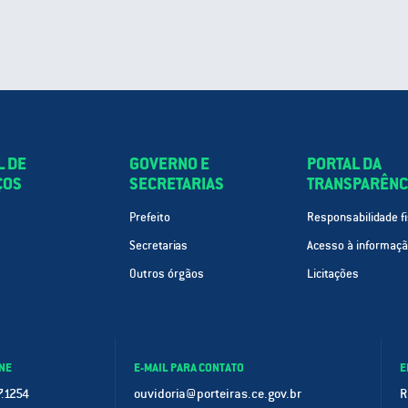
L DE
GOVERNO E
PORTAL DA
ÇOS
SECRETARIAS
TRANSPARÊNC
Prefeito
Responsabilidade fi
Secretarias
Acesso à informaç
Outros órgãos
Licitações
NE
E-MAIL PARA CONTATO
E
.1254
ouvidoria@porteiras.ce.gov.br
R