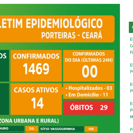
E
C
F
E
P
E
P
E
P
M
P