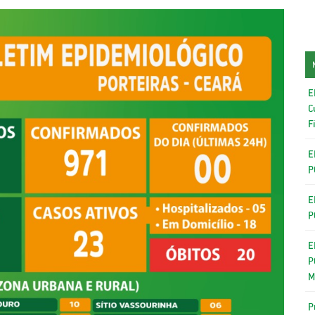
E
C
F
E
P
E
P
E
P
M
P