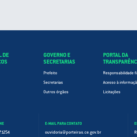
L DE
GOVERNO E
PORTAL DA
ÇOS
SECRETARIAS
TRANSPARÊNC
Prefeito
Responsabilidade fi
Secretarias
Acesso à informaç
Outros órgãos
Licitações
NE
E-MAIL PARA CONTATO
E
.1254
ouvidoria@porteiras.ce.gov.br
R