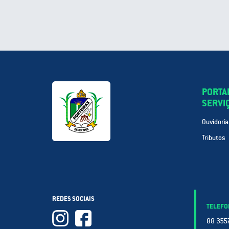
PORTA
SERVI
Ouvidoria
Tributos
REDES SOCIAIS
TELEFO
88 3557