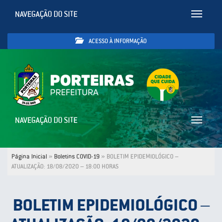
NAVEGAÇÃO DO SITE
Toggle
navigatio
ACESSO À INFORMAÇÃO
NAVEGAÇÃO DO SITE
Toggle
navigatio
Página Inicial
»
Boletins COVID-19
»
BOLETIM EPIDEMIOLÓGICO –
ATUALIZAÇÃO: 18/08/2020 – 18:00 HORAS
BOLETIM EPIDEMIOLÓGICO –