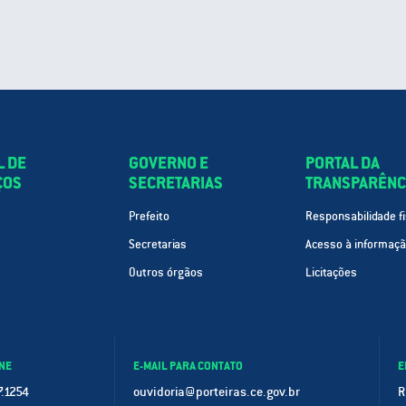
L DE
GOVERNO E
PORTAL DA
ÇOS
SECRETARIAS
TRANSPARÊNC
Prefeito
Responsabilidade fi
Secretarias
Acesso à informaç
Outros órgãos
Licitações
NE
E-MAIL PARA CONTATO
E
.1254
ouvidoria@porteiras.ce.gov.br
R