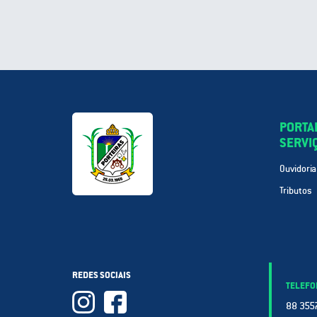
PORTA
SERVI
Ouvidoria
Tributos
REDES SOCIAIS
TELEFO
88 3557