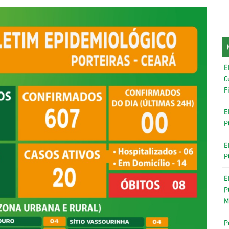
E
C
F
E
P
E
P
E
P
M
P