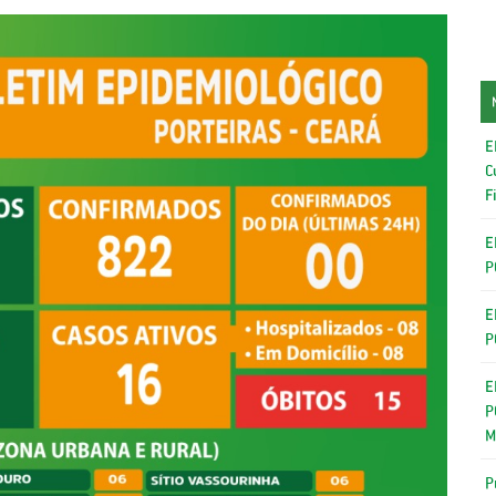
E
C
F
E
P
E
P
E
P
M
P