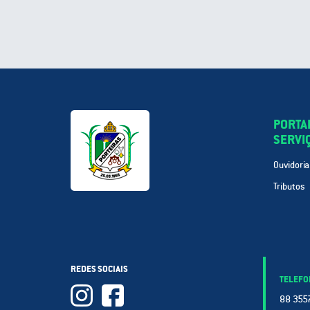
PORTA
SERVI
Ouvidoria
Tributos
REDES SOCIAIS
TELEFO
88 3557