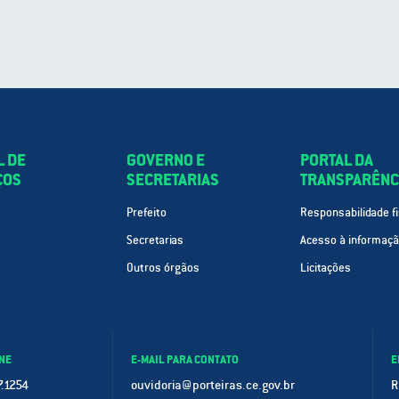
L DE
GOVERNO E
PORTAL DA
ÇOS
SECRETARIAS
TRANSPARÊNC
Prefeito
Responsabilidade fi
Secretarias
Acesso à informaç
Outros órgãos
Licitações
NE
E-MAIL PARA CONTATO
E
.1254
ouvidoria@porteiras.ce.gov.br
R