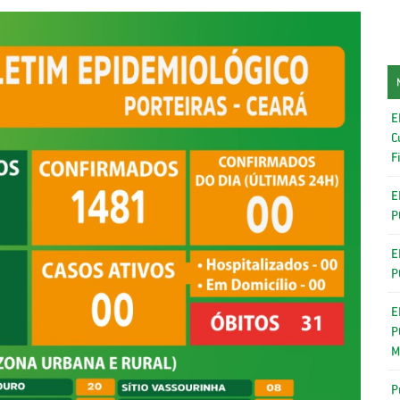
E
C
F
E
P
E
P
E
P
M
P