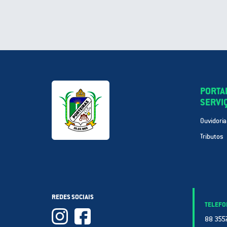
PORTA
SERVI
Ouvidoria
Tributos
REDES SOCIAIS
TELEFO
88 3557