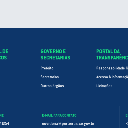
L DE
GOVERNO E
PORTAL DA
ÇOS
SECRETARIAS
TRANSPARÊNC
Prefeito
Responsabilidade fi
Secretarias
Acesso à informaç
Outros órgãos
Licitações
NE
E-MAIL PARA CONTATO
E
.1254
ouvidoria@porteiras.ce.gov.br
R