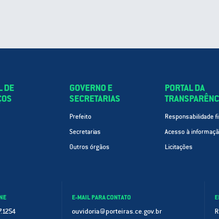
L DE
GOVERNO E
PORTAL DA
ÇOS
SECRETARIAS
TRANSPARÊNC
Prefeito
Responsabilidade fi
Secretarias
Acesso à informaç
Outros órgãos
Licitações
NE
E-MAIL PARA CONTATO
E
.1254
ouvidoria@porteiras.ce.gov.br
R