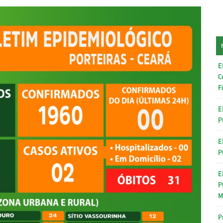
E
C
F
E
P
E
P
E
P
M
P