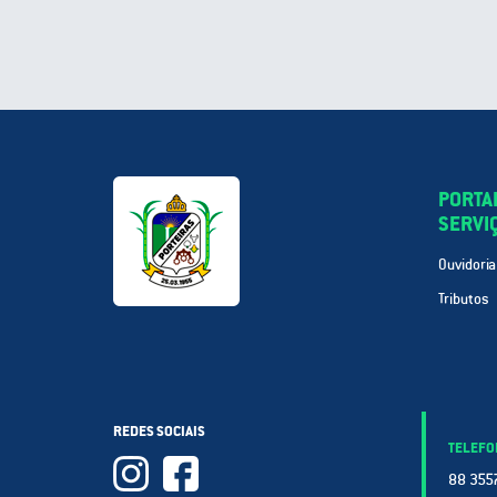
PORTA
SERVI
Ouvidoria
Tributos
REDES SOCIAIS
TELEFO
88 3557