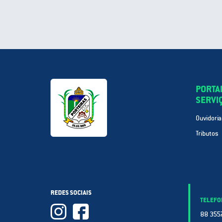
PORTA
SERVI
Ouvidoria
Tributos
REDES SOCIAIS
TELEFO
88 3557