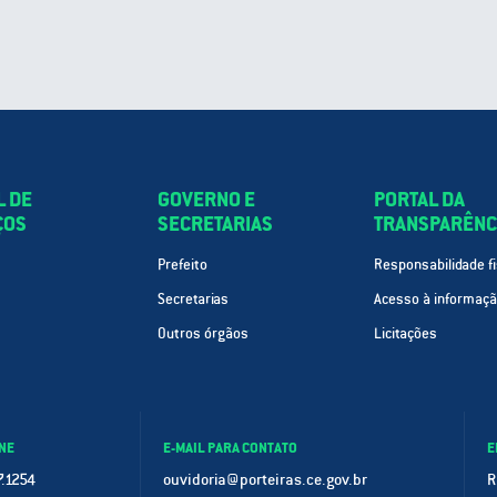
L DE
GOVERNO E
PORTAL DA
ÇOS
SECRETARIAS
TRANSPARÊNC
Prefeito
Responsabilidade fi
Secretarias
Acesso à informaç
Outros órgãos
Licitações
NE
E-MAIL PARA CONTATO
E
.1254
ouvidoria@porteiras.ce.gov.br
R