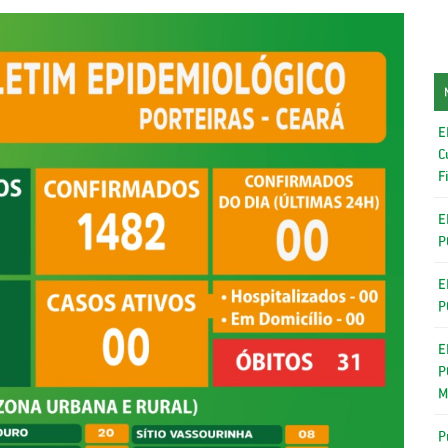
E
C
F
E
P
E
P
E
P
M
P