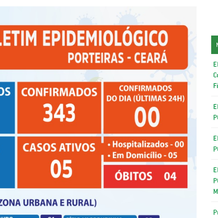
E
C
F
E
P
E
P
E
P
M
P