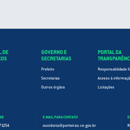
L DE
GOVERNO E
PORTAL DA
ÇOS
SECRETARIAS
TRANSPARÊNC
Prefeito
Responsabilidade fi
Secretarias
Acesso à informaç
Outros órgãos
Licitações
NE
E-MAIL PARA CONTATO
E
.1254
ouvidoria@porteiras.ce.gov.br
R