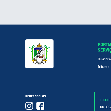
PORTA
SERVI
Ouvidoria
Tributos
REDES SOCIAIS
TELEFO
88 3557