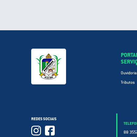
PORTA
SERVI
Ouvidoria
Tributos
REDES SOCIAIS
TELEFO
88 3557