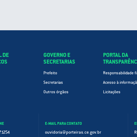
L DE
GOVERNO E
PORTAL DA
ÇOS
SECRETARIAS
TRANSPARÊNC
Prefeito
Responsabilidade fi
Secretarias
Acesso à informaç
Outros órgãos
Licitações
NE
E-MAIL PARA CONTATO
E
.1254
ouvidoria@porteiras.ce.gov.br
R