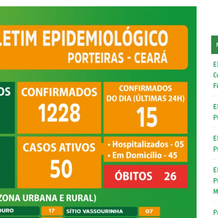
E
C
F
E
P
E
P
E
P
M
P