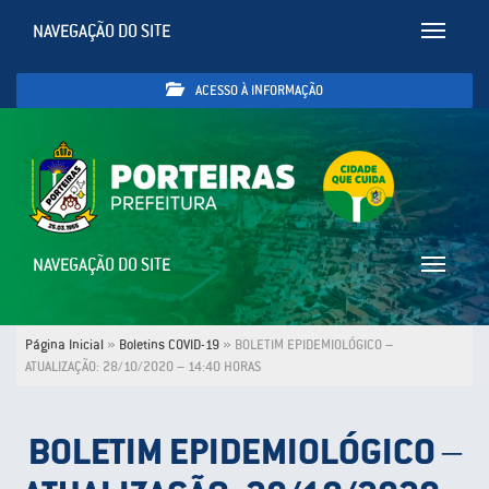
NAVEGAÇÃO DO SITE
Toggle
navigatio
ACESSO À INFORMAÇÃO
NAVEGAÇÃO DO SITE
Toggle
navigatio
Página Inicial
»
Boletins COVID-19
»
BOLETIM EPIDEMIOLÓGICO –
ATUALIZAÇÃO: 28/10/2020 – 14:40 HORAS
BOLETIM EPIDEMIOLÓGICO –