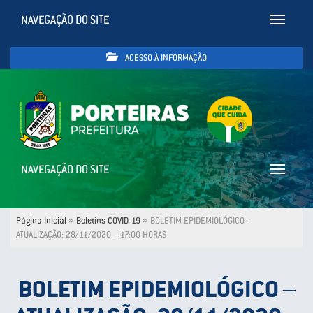
NAVEGAÇÃO DO SITE
Toggle
navigatio
ACESSO À INFORMAÇÃO
NAVEGAÇÃO DO SITE
Toggle
navigatio
Página Inicial
»
Boletins COVID-19
»
BOLETIM EPIDEMIOLÓGICO –
ATUALIZAÇÃO: 28/11/2020 – 17:00 HORAS
BOLETIM EPIDEMIOLÓGICO –