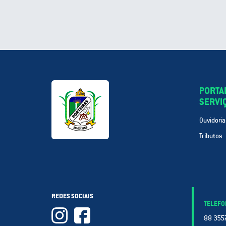
PORTA
SERVI
Ouvidoria
Tributos
REDES SOCIAIS
TELEFO
88 3557