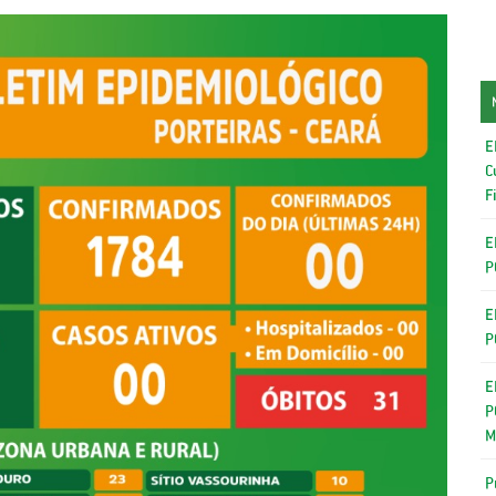
E
C
F
E
P
E
P
E
P
M
P