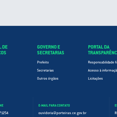
L DE
GOVERNO E
PORTAL DA
ÇOS
SECRETARIAS
TRANSPARÊNC
Prefeito
Responsabilidade fi
Secretarias
Acesso à informaç
Outros órgãos
Licitações
NE
E-MAIL PARA CONTATO
E
.1254
ouvidoria@porteiras.ce.gov.br
R