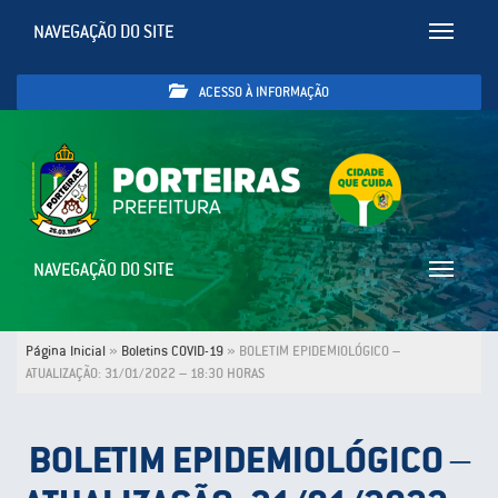
NAVEGAÇÃO DO SITE
Toggle
navigatio
ACESSO À INFORMAÇÃO
NAVEGAÇÃO DO SITE
Toggle
navigatio
Página Inicial
»
Boletins COVID-19
»
BOLETIM EPIDEMIOLÓGICO –
ATUALIZAÇÃO: 31/01/2022 – 18:30 HORAS
BOLETIM EPIDEMIOLÓGICO –