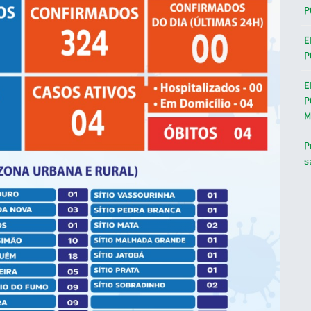
P
E
P
E
P
M
P
s