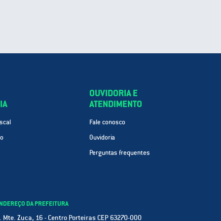
OUVIDORIA E
IA
ATENDIMENTO
scal
Fale conosco
ão
Ouvidoria
Perguntas frequentes
NDEREÇO DA PREFEITURA
. Mte. Zuca, 16 - Centro Porteiras CEP 63270-000