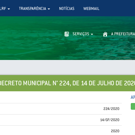
LRF
TRANSPARÊNCIA
NOTÍCIAS
WEBMAIL
SERVIÇOS
A PREFEITURA
DECRETO MUNICIPAL N° 224, DE 14 DE JULHO DE 202
A
224/2020
14/07/2020
2020