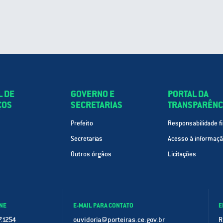
L DE
GOVERNO E
PORTAL DA
ÇOS
SECRETARIAS
TRANSPARÊNC
Prefeito
Responsabilidade fi
Secretarias
Acesso à informaç
Outros órgãos
Licitações
NE
E-MAIL PARA CONTATO
E
.1254
ouvidoria@porteiras.ce.gov.br
R