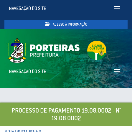
NAVEGAÇÃO DO SITE
Toggle
navigatio
ACESSO À INFORMAÇÃO
NAVEGAÇÃO DO SITE
Toggle
navigatio
PROCESSO DE PAGAMENTO 19.08.0002 - N°
19.08.0002
NOTA DE EMPENHO: