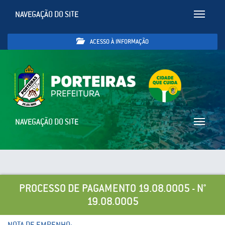
NAVEGAÇÃO DO SITE
Toggle
navigatio
ACESSO À INFORMAÇÃO
NAVEGAÇÃO DO SITE
Toggle
navigatio
PROCESSO DE PAGAMENTO 19.08.0005 - N°
19.08.0005
NOTA DE EMPENHO: