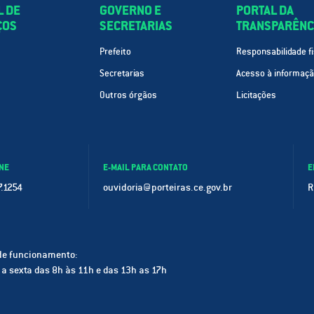
L DE
GOVERNO E
PORTAL DA
ÇOS
SECRETARIAS
TRANSPARÊNC
Prefeito
Responsabilidade fi
Secretarias
Acesso à informaç
Outros órgãos
Licitações
NE
E-MAIL PARA CONTATO
E
.1254
ouvidoria@porteiras.ce.gov.br
R
de funcionamento:
a sexta das 8h às 11h e das 13h as 17h