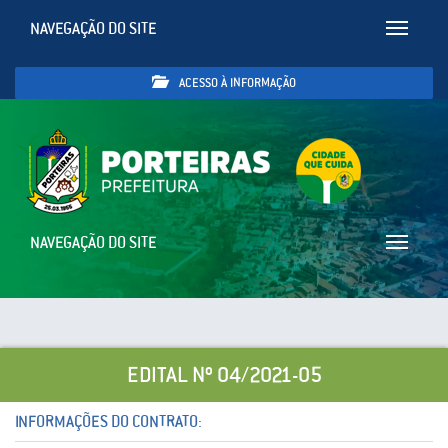
NAVEGAÇÃO DO SITE
Toggle
navigatio
ACESSO À INFORMAÇÃO
NAVEGAÇÃO DO SITE
Toggle
navigatio
EDITAL Nº 04/2021-05
INFORMAÇÕES DO CONTRATO: