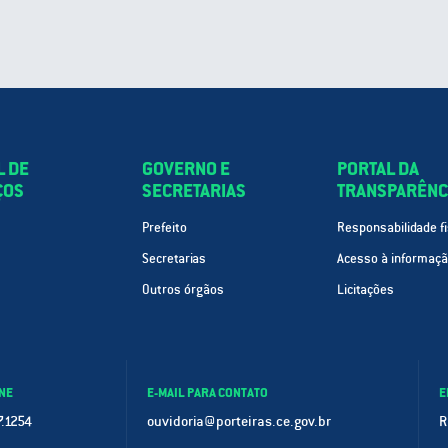
L DE
GOVERNO E
PORTAL DA
ÇOS
SECRETARIAS
TRANSPARÊNC
Prefeito
Responsabilidade fi
Secretarias
Acesso à informaç
Outros órgãos
Licitações
NE
E-MAIL PARA CONTATO
E
.1254
ouvidoria@porteiras.ce.gov.br
R