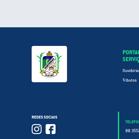
PORTA
SERVI
Ouvidoria
Tributos
REDES SOCIAIS
TELEFO
88 3557