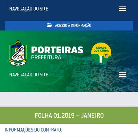
NAVEGAÇÃO DO SITE
Toggle
navigatio
ACESSO À INFORMAÇÃO
NAVEGAÇÃO DO SITE
Toggle
navigatio
FOLHA 01.2019 – JANEIRO
INFORMAÇÕES DO CONTRATO: