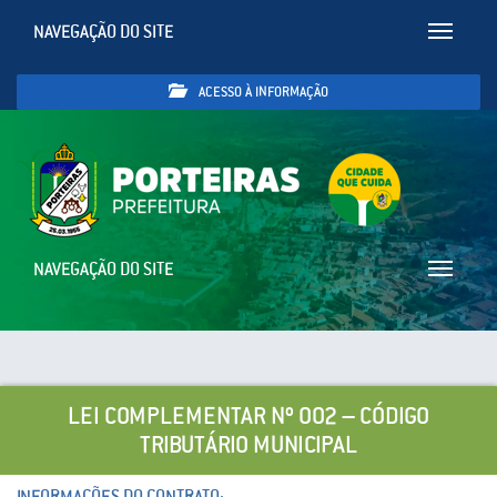
NAVEGAÇÃO DO SITE
Toggle
navigatio
ACESSO À INFORMAÇÃO
NAVEGAÇÃO DO SITE
Toggle
navigatio
LEI COMPLEMENTAR Nº 002 – CÓDIGO
TRIBUTÁRIO MUNICIPAL
INFORMAÇÕES DO CONTRATO: