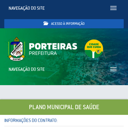
NAVEGAÇÃO DO SITE
Toggle
navigatio
ACESSO À INFORMAÇÃO
NAVEGAÇÃO DO SITE
Toggle
navigatio
PLANO MUNICIPAL DE SAÚDE
INFORMAÇÕES DO CONTRATO: