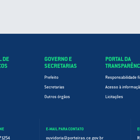
L DE
GOVERNO E
PORTAL DA
ÇOS
SECRETARIAS
TRANSPARÊNC
Prefeito
Responsabilidade fi
Secretarias
Acesso à informaç
Outros órgãos
Licitações
NE
E-MAIL PARA CONTATO
E
.1254
ouvidoria@porteiras.ce.gov.br
R