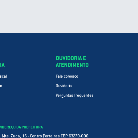
OUVIDORIA E
IA
ATENDIMENTO
scal
Fale conosco
ão
Ouvidoria
Perguntas frequentes
NDEREÇO DA PREFEITURA
. Mte. Zuca, 16 - Centro Porteiras CEP 63270-000