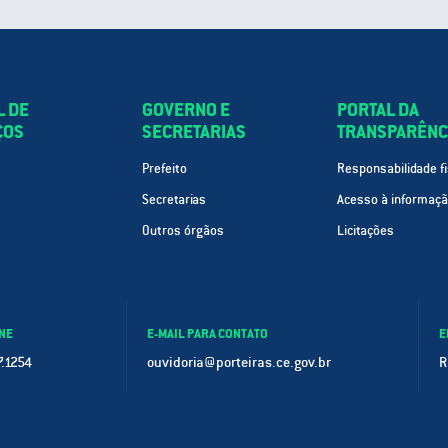
L DE
GOVERNO E
PORTAL DA
ÇOS
SECRETARIAS
TRANSPARÊNC
Prefeito
Responsabilidade fi
Secretarias
Acesso à informaç
Outros órgãos
Licitações
NE
E-MAIL PARA CONTATO
E
.1254
ouvidoria@porteiras.ce.gov.br
R