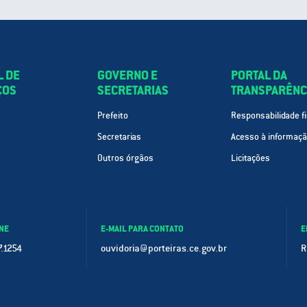
L DE
GOVERNO E
PORTAL DA
ÇOS
SECRETARIAS
TRANSPARÊNC
Prefeito
Responsabilidade fi
Secretarias
Acesso à informaç
Outros órgãos
Licitações
NE
E-MAIL PARA CONTATO
E
.1254
ouvidoria@porteiras.ce.gov.br
R