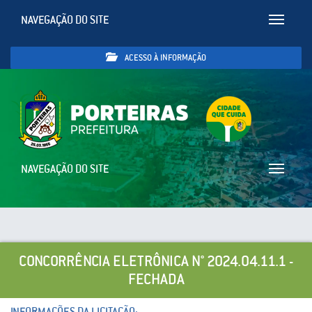
NAVEGAÇÃO DO SITE
Toggle
navigatio
ACESSO À INFORMAÇÃO
NAVEGAÇÃO DO SITE
Toggle
navigatio
CONCORRÊNCIA ELETRÔNICA N° 2024.04.11.1 -
FECHADA
INFORMAÇÕES DA LICITAÇÃO: