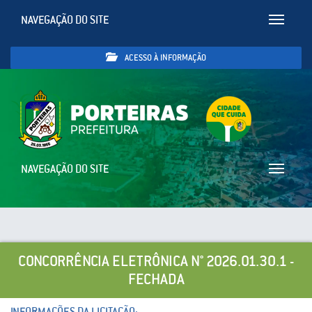
NAVEGAÇÃO DO SITE
Toggle
navigatio
ACESSO À INFORMAÇÃO
NAVEGAÇÃO DO SITE
Toggle
navigatio
CONCORRÊNCIA ELETRÔNICA N° 2026.01.30.1 -
FECHADA
INFORMAÇÕES DA LICITAÇÃO: