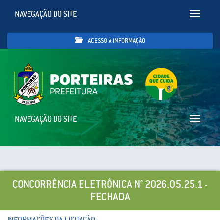
NAVEGAÇÃO DO SITE
Toggle
navigatio
ACESSO À INFORMAÇÃO
NAVEGAÇÃO DO SITE
Toggle
navigatio
CONCORRÊNCIA ELETRÔNICA N° 2026.05.25.1 -
FECHADA
INFORMAÇÕES DA LICITAÇÃO: