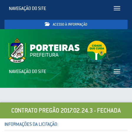
NAVEGAÇÃO DO SITE
Toggle
navigatio
ACESSO À INFORMAÇÃO
NAVEGAÇÃO DO SITE
Toggle
navigatio
CONTRATO PREGÃO 2017.02.24.3 - FECHADA
INFORMAÇÕES DA LICITAÇÃO: