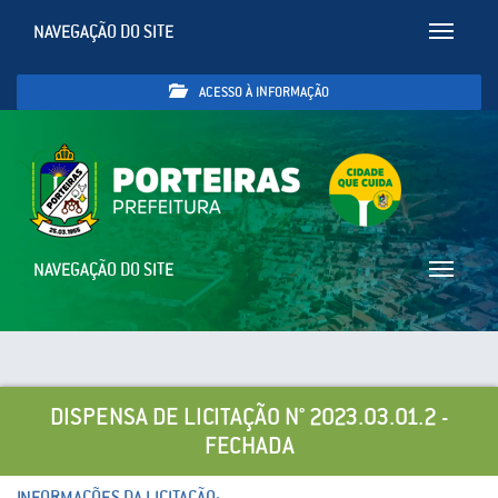
NAVEGAÇÃO DO SITE
Toggle
navigatio
ACESSO À INFORMAÇÃO
NAVEGAÇÃO DO SITE
Toggle
navigatio
DISPENSA DE LICITAÇÃO N° 2023.03.01.2 -
FECHADA
INFORMAÇÕES DA LICITAÇÃO: