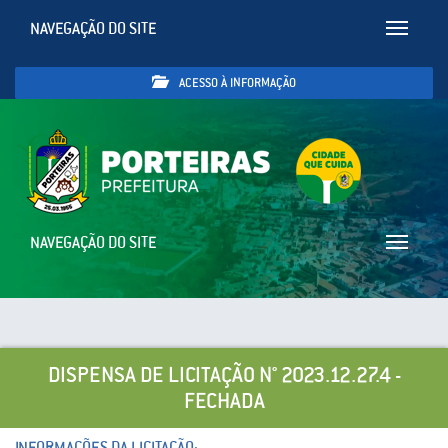
NAVEGAÇÃO DO SITE
Toggle
navigatio
ACESSO À INFORMAÇÃO
NAVEGAÇÃO DO SITE
Toggle
navigatio
DISPENSA DE LICITAÇÃO N° 2023.12.27.4 -
FECHADA
INFORMAÇÕES DA LICITAÇÃO: