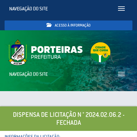
NAVEGAÇÃO DO SITE
Toggle
navigatio
ACESSO À INFORMAÇÃO
NAVEGAÇÃO DO SITE
Toggle
navigatio
DISPENSA DE LICITAÇÃO N ° 2024.02.06.2 -
FECHADA
INFORMAÇÕES DA LICITAÇÃO: