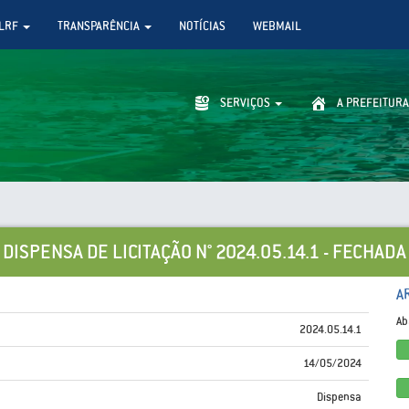
LRF
TRANSPARÊNCIA
NOTÍCIAS
WEBMAIL
SERVIÇOS
A PREFEITURA
DISPENSA DE LICITAÇÃO N° 2024.05.14.1 - FECHADA
A
Ab
2024.05.14.1
14/05/2024
Dispensa