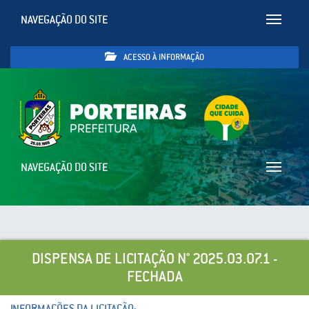
NAVEGAÇÃO DO SITE
Toggle
navigatio
ACESSO À INFORMAÇÃO
NAVEGAÇÃO DO SITE
Toggle
navigatio
DISPENSA DE LICITAÇÃO N° 2025.03.07.1 -
FECHADA
INFORMAÇÕES DA LICITAÇÃO: