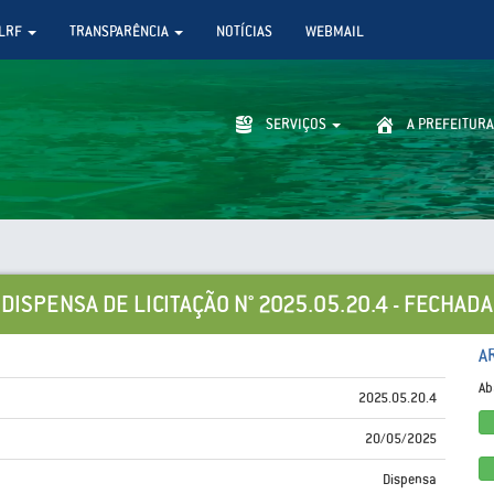
LRF
TRANSPARÊNCIA
NOTÍCIAS
WEBMAIL
SERVIÇOS
A PREFEITURA
DISPENSA DE LICITAÇÃO N° 2025.05.20.4 - FECHADA
A
Ab
2025.05.20.4
20/05/2025
Dispensa