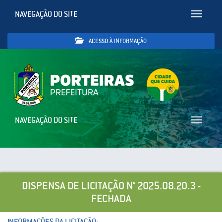
NAVEGAÇÃO DO SITE
Toggle
navigatio
ACESSO À INFORMAÇÃO
NAVEGAÇÃO DO SITE
Toggle
navigatio
DISPENSA DE LICITAÇÃO N° 2025.08.20.3 -
FECHADA
INFORMAÇÕES DA LICITAÇÃO: