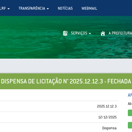
LRF
TRANSPARÊNCIA
NOTÍCIAS
WEBMAIL
SERVIÇOS
A PREFEITURA
DISPENSA DE LICITAÇÃO N° 2025.12.12.3 - FECHADA
A
Ab
2025.12.12.3
12/12/2025
Dispensa