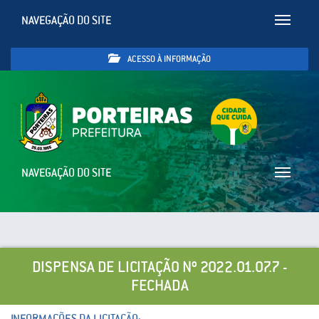
NAVEGAÇÃO DO SITE
Toggle
navigatio
ACESSO À INFORMAÇÃO
NAVEGAÇÃO DO SITE
Toggle
navigatio
DISPENSA DE LICITAÇÃO Nº 2022.01.07.7 -
FECHADA
INFORMAÇÕES DA LICITAÇÃO: